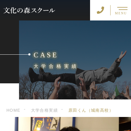
MENU
CASE
大学合格実績
HOME
大学合格実績
原田くん（城南高校）