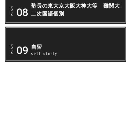
塾長の東大京大阪大神大等 難関大
二次国語個別
自習
self study